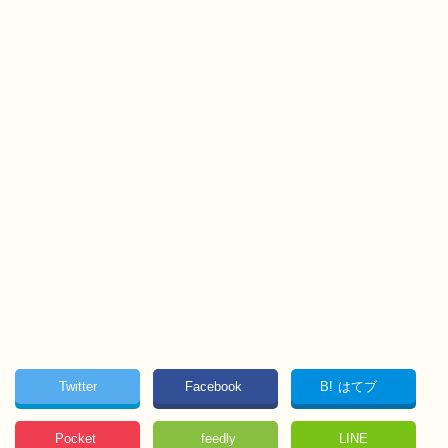
Twitter
Facebook
B!
はてブ
Pocket
feedly
LINE