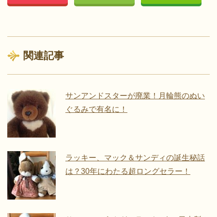
関連記事
サンアンドスターが廃業！月輪熊のぬい
ぐるみで有名に！
ラッキー、マック＆サンディの誕生秘話
は？30年にわたる超ロングセラー！