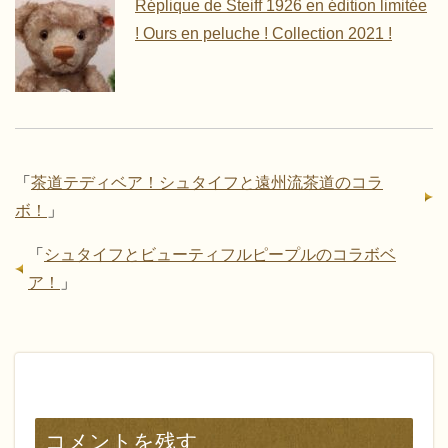
Réplique de Steiff 1926 en édition limitée
! Ours en peluche ! Collection 2021 !
「
茶道テディベア！シュタイフと遠州流茶道のコラ
ボ！
」
「
シュタイフとビューティフルピープルのコラボベ
ア！
」
コメントを残す