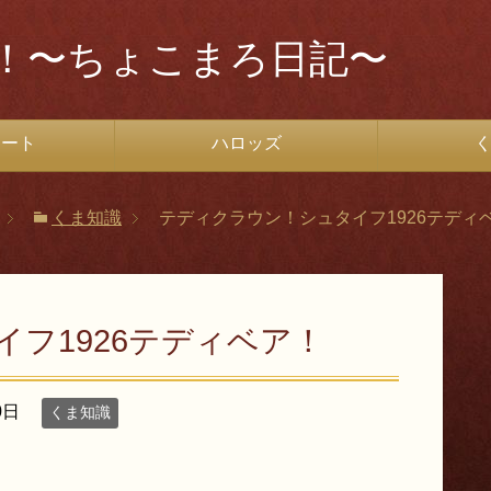
！〜ちょこまろ日記〜
ソート
ハロッズ
くま知識
テディクラウン！シュタイフ1926テディ
フ1926テディベア！
0日
くま知識