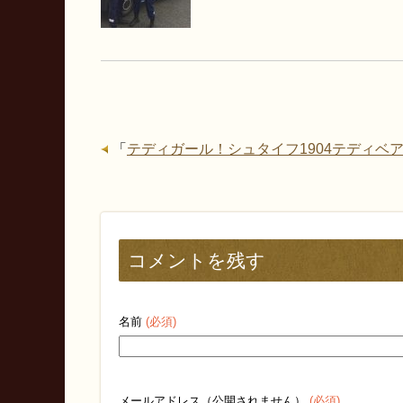
「
テディガール！シュタイフ1904テディベ
コメントを残す
名前
(必須)
メールアドレス（公開されません）
(必須)