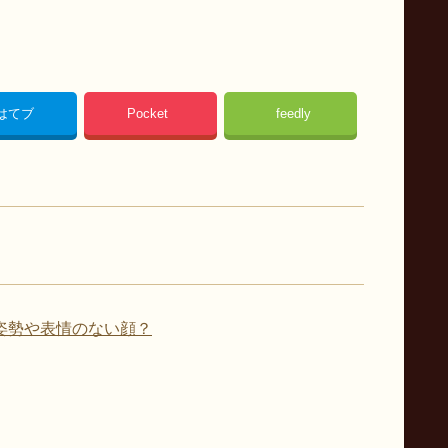
はてブ
Pocket
feedly
姿勢や表情のない顔？