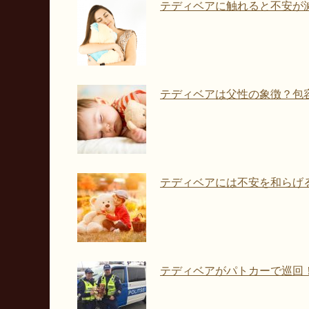
テディベアに触れると不安が
テディベアは父性の象徴？包
テディベアには不安を和らげ
テディベアがパトカーで巡回