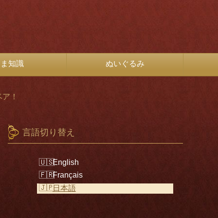
くま知識
ぬいぐるみ
ベア！
言語切り替え
English
Français
日本語